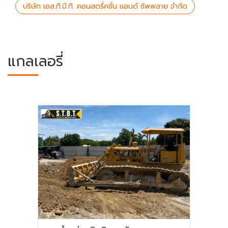
บริษัท เอส.ที.บี.ที. คอนสตรั่คชั่น แอนด์ ซัพพลาย จำกัด
แกลเลอรี่