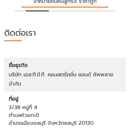
ดินหินลูกรัง ราคาถูก
บริษัทรับถม
ติดต่อเรา
ชื่อธุรกิจ
บริษัท เอส.ที.บี.ที. คอนสตรั่คชั่น แอนด์ ซัพพลาย
จำกัด
ที่อยู่
3/38 หมู่ที่ 4
ตำบลห้วยกะปิ
อำเภอเมืองชลบุรี
จังหวัดชลบุรี
20130