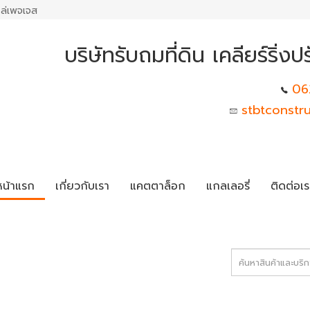
ล่เพจเจส
บริษัทรับถมที่ดิน เคลียร์ริ่งปร
06
stbtconstr
หน้าแรก
เกี่ยวกับเรา
แคตตาล็อก
แกลเลอรี่
ติดต่อเร